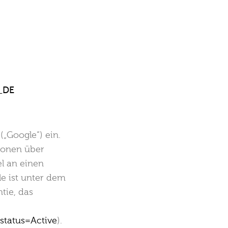
e_DE
„Google“) ein.
ionen über
l an einen
e ist unter dem
tie, das
status=Active
).