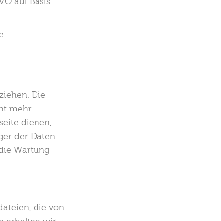
GVO auf Basis
e
ziehen. Die
cht mehr
bseite dienen,
nger der Daten
 die Wartung
dateien, die von