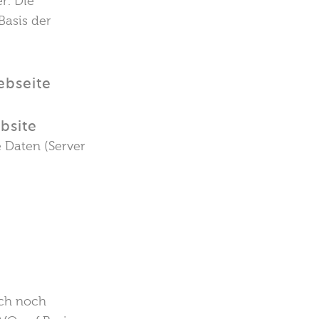
r. Die
Basis der
ebseite
bsite
 Daten (Server
ich noch