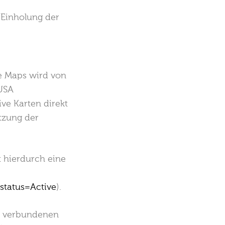
 Einholung der
e Maps wird von
USA
ve Karten direkt
tzung der
t hierdurch eine
status=Active
).
t verbundenen