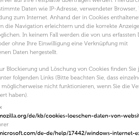
rver auf Ihre Festplatte übertragen werden. Hierdurc
timmte Daten wie IP-Adresse, verwendeter Browser, 
dung zum Internet. Anhand der in Cookies enthalten
n die Navigation erleichtern und die korrekte Anzeig
lichen. In keinem Fall werden die von uns erfassten 
der ohne Ihre Einwilligung eine Verknüpfung mit
en Daten hergestellt.
ur Blockierung und Löschung von Cookies finden Sie 
nter folgenden Links (Bitte beachten Sie, dass einzel
 möglicherweise nicht funktionieren, wenn Sie die 
ert haben).
x
.mozilla.org/de/kb/cookies-loeschen-daten-von-websi
orer
.microsoft.com/de-de/help/17442/windows-internet-e